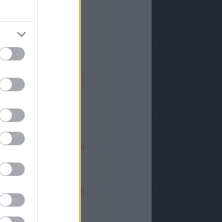
t
égi temető
ekete szobor (5.)
ekete szobor (4.)
égi hatvani buszállomás (3.)
y volt, hogy van - Hatvan
y volt, hogy van - Hatvan
ásodik Hatvan-Eger futball-
bi
atvani futball első lépései
atvan-Kecskemét csatorna
ve
y volt, hogy van - Hatvan