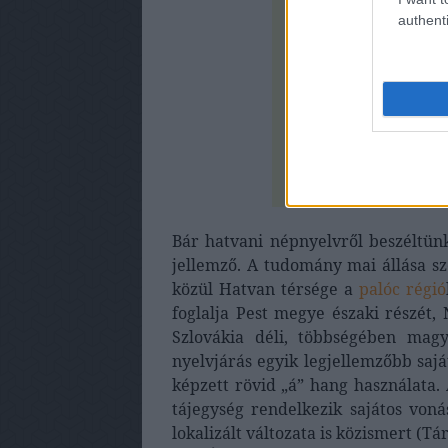
authenti
Bár hatvani népnyelvről beszéltünk
jellemző. A tudomány mai állása sz
közül Hatvan térsége a
palóc régió
foglalja Pest megye északi részét,
Szlovákia déli, többségében magya
nyelvjárás egyik legjellemzőbb sajá
képzett rövid „á” hang használata.
tájegység rendelkezik sajátos voná
lokalizált változata is közismert (T