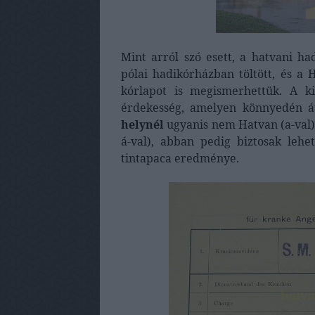
Mint arról szó esett, a hatvani h
pólai hadikórházban töltött, és a 
kórlapot is megismerhettük. A k
érdekesség, amelyen könnyedén á
helynél
ugyanis nem Hatvan (a-val
á-val), abban pedig biztosak leh
tintapaca eredménye.