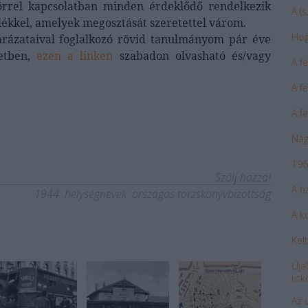
rrel kapcsolatban minden érdeklődő rendelkezik
A (
mlékkel, amelyek megosztását szeretettel várom.
Hogy
rázataival foglalkozó rövid tanulmányom pár éve
etben,
ezen a linken
szabadon olvasható és/vagy
A f
A f
A f
Nag
196
Szólj hozzá!
A h
1944
helységnevek
országos törzskönyvbizottság
A k
Kelt
Úja
ütk
Az 