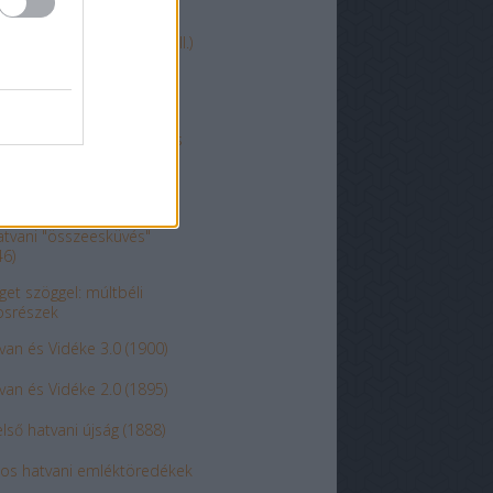
 volt, hogy van - Hatvan (II.)
y volt, hogy van - Hatvan
entenárium: 1948. március
öt egykori kerület
atvani "összeesküvés"
46)
get szöggel: múltbéli
osrészek
van és Vidéke 3.0 (1900)
van és Vidéke 2.0 (1895)
első hatvani újság (1888)
-os hatvani emléktöredékek