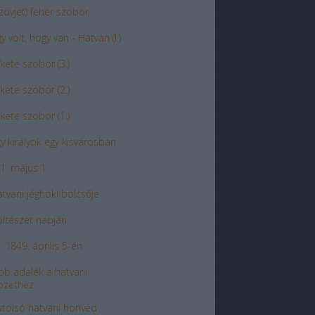
szovjet) fehér szobor
 volt, hogy van - Hatvan (I.)
ekete szobor (3.)
ekete szobor (2.)
ekete szobor (1.)
y királyok egy kisvárosban
1. május 1.
atvani jéghoki bölcsője
öltészet napján
: 1849. április 5-én
bb adalék a hatvani
özethez
utolsó hatvani honvéd