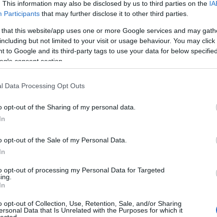
jére azonban nem maradt az
A h
. This information may also be disclosed by us to third parties on the
IA
ssuth téri plébánia épületéhez,
Participants
that may further disclose it to other third parties.
Az I
l megkezdődő, több száz halálos
eml
 that this website/app uses one or more Google services and may gath
tonságos helyen vészelte át.
including but not limited to your visit or usage behaviour. You may click 
A l
 to Google and its third-party tags to use your data for below specifi
műt
ogle consent section.
100
felü
l Data Processing Opt Outs
z udvarán élveztem a hatvani embereket. Először
Len
sen ezt a hatvani tájszólást, a magánhangzók sajátos
pál
o opt-out of the Sharing of my personal data.
a és e közt sokszor elmosódik a különbség. A hatvani
Szo
In
par
o opt-out of the Sale of my Personal Data.
A k
In
Az 
rővel bírt, hogy a blog által többször hivatkozott
to opt-out of processing my Personal Data for Targeted
a népnyelvnek esze ágában sem volt a helységnév
ing.
A h
In
lakjában fellelni, hanem inkább a Hátvan szóból
A h
o opt-out of Collection, Use, Retention, Sale, and/or Sharing
ersonal Data that Is Unrelated with the Purposes for which it
Ezü
lected.