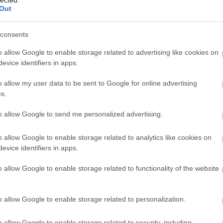
alat
Out
A r
yból, így a városi levéltárban megőrzött, de 1849.
consents
tt és szétdúlt száz néhány évekről szóló jegyző-könyv
A f
égének fedezetéül vár építésének szükségét elismerve,
o allow Google to enable storage related to advertising like cookies on
zösen megállapodtak a várat odaépíteni, ahol az a
A f
evice identifiers in apps.
nnen nyerte a vár és város nevét is (…).
A r
o allow my user data to be sent to Google for online advertising
s.
Hog
(V.)
s kiderült, a hatvani tájszólás erős pozícióit a XIX.
to allow Google to send me personalized advertising.
Hog
rsuló bevándorlás sem ingatta meg (az 1890-es
(IV.)
 40%-a nem Hatvanban született.) A környékbéli
o allow Google to enable storage related to analytics like cookies on
A m
 ugyanazt a tájszólást beszélték, míg a távolból
evice identifiers in apps.
der
unkások, vasutasok és tisztviselők - nagyobb része
o allow Google to enable storage related to functionality of the website
rápásmentes nyelvét.
A h
A H
o allow Google to enable storage related to personalization.
ter
Hog
o allow Google to enable storage related to security, including