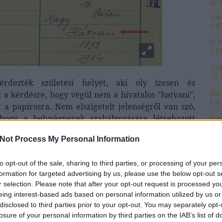
gyü
Hat
(18
El 
(19
129
15.
rdezték születési helyét, aki oly ízesen és
Bön
 a kérdésre, hogy végül nem a hivatalos "hatvani",
kat
 a papírosra.
Nem elszigetelt jelenségről van szó,
hogy a helységnevek szabályozására létrehozott
Gal
bom
ág
által, 1901-ben kiállított ún. községi törzskönyvi
Not Process My Personal Information
os nevei” rovatban ott szerepel a Hátvan is!
Nem
Hát
to opt-out of the sale, sharing to third parties, or processing of your per
 az utóbbi évtizedekben sajnos
a k
formation for targeted advertising by us, please use the below opt-out s
atvani tájszólás állhatott. A XX.
r selection. Please note that after your opt-out request is processed y
A Z
bizonyíték az 1944 kora őszén az
eing interest-based ads based on personal information utilized by us or
 katolikus teológus (jobbra)
disclosed to third parties prior to your opt-out. You may separately opt-
Az 
a délelőttjén érkezett vasúttal
losure of your personal information by third parties on the IAB’s list of