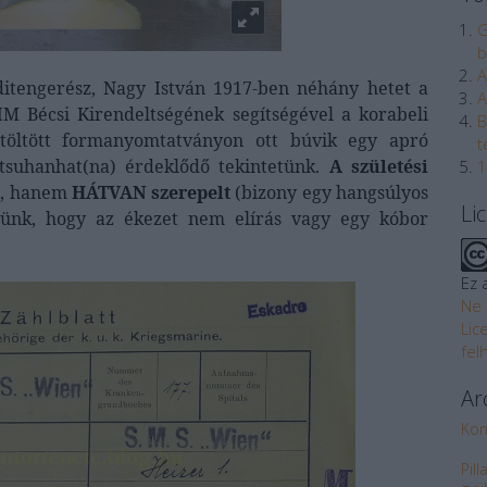
G
b
A
aditengerész, Nagy István 1917-ben néhány hetet a
A
HM Bécsi Kirendeltségének segítségével a korabeli
B
itöltött formanyomtatványon ott búvik egy apró
t
tsuhanhat(na) érdeklődő tekintetünk.
A születési
1
), hanem
HÁTVAN szerepelt
(bizony egy hangsúlyos
Li
etünk, hogy az ékezet nem elírás vagy egy kóbor
Ez 
Ne 
Lic
fel
Ar
Kon
Pil