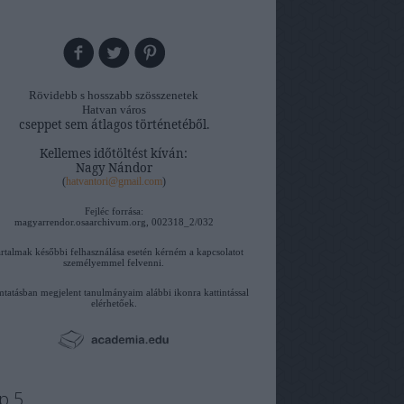
Rövidebb s hosszabb szösszenetek
Hatvan város
cseppet sem átlagos történetéből.
Kellemes időtöltést kíván:
Nagy Nándor
(
hatvantori@gmail.com
)
Fejléc forrása:
magyarrendor.osaarchivum.org, 002318_2/032
artalmak későbbi felhasználása esetén kérném a kapcsolatot
személyemmel felvenni.
tatásban megjelent tanulmányaim alábbi ikonra kattintással
elérhetőek.
p 5