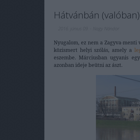
Hátvánbán (valóban)
2016. június 09.
-
Nagy Nándor
Nyugalom, ez nem a Zagyva-menti 
közismert helyi szólás, amely a
le
eszembe. Márciusban ugyanis egy 
azonban ideje beütni az ászt.