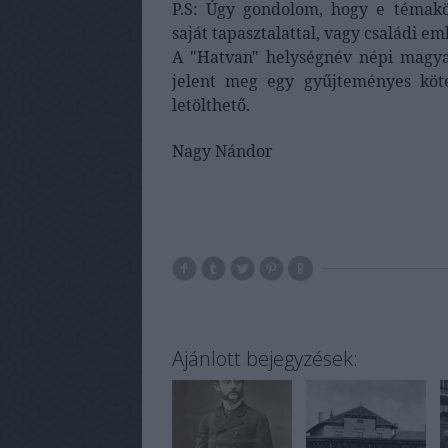
P.S: Úgy gondolom, hogy e témakö
saját tapasztalattal, vagy családi e
A "Hatvan" helységnév népi magya
jelent meg egy gyűjteményes köt
letölthető.
Nagy Nándor
Ajánlott bejegyzések: