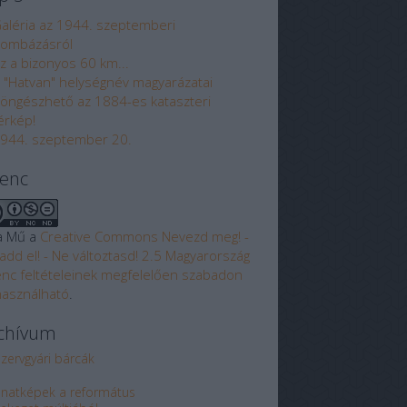
aléria az 1944. szeptemberi
ombázásról
z a bizonyos 60 km...
 "Hatvan" helységnév magyarázatai
öngészhető az 1884-es kataszteri
érkép!
944. szeptember 20.
cenc
a Mű a
Creative Commons Nevezd meg! -
add el! - Ne változtasd! 2.5 Magyarország
enc feltételeinek megfelelően szabadon
használható
.
chívum
zervgyári bárcák
lanatképek a református