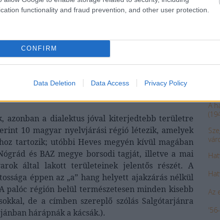
(III.)
cation functionality and fraud prevention, and other user protection.
Hogy
Hog
(I.b.)
CONFIRM
A c
15.
Data Deletion
Data Access
Privacy Policy
Az 
A h
(19
, azonban a dialektus jóval kiterjedtebb területre
erint 10 magyar nyelvjárási régió létezik, amelyek
Sze
vár
hoz tartozik; utóbbi Heves megyén kívül magában
 Nógrád és BAZ megye borsodi tagját, illetve a mai
Hat
rok által lakott területeinek jelentős részét. A
Hat
tossága éppen az „a” hang helyett ajakzárás nélkül
 A palóc régión belül természetesen minden kisebb
Az 
sokkal, de a címben szereplő szólás Salgótarjánra
'56
árjánban hárápnák a kácsák.).