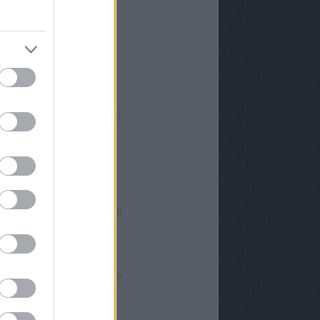
t
égi temető
ekete szobor (5.)
ekete szobor (4.)
égi hatvani buszállomás (3.)
y volt, hogy van - Hatvan
y volt, hogy van - Hatvan
ásodik Hatvan-Eger futball-
bi
atvani futball első lépései
atvan-Kecskemét csatorna
ve
y volt, hogy van - Hatvan