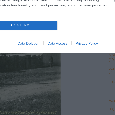
(III.)
cation functionality and fraud prevention, and other user protection.
Hogy
Hog
(I.b.)
CONFIRM
A c
15.
Data Deletion
Data Access
Privacy Policy
Az 
A h
(19
Sze
vár
Hat
Hat
Az 
'56