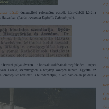
A (
avasz László
dunamelléki református püspök környékbéli körútja
Hogy
ást Hatvanban
(forrás: Arcanum Digitális Tudománytár)
.
A f
A f
A f
Nag
196
, a hatvani pályaudvaron − a korszak szokásainak megfelelően − népes
A h
Ravasz László, szemüvegben, a fénykép közepén látható. Egyúttal az
llomásépület részleteit is felfedezhetjük, a kép baloldalán például a
A k
Kelt
Úja
ütk
Az 