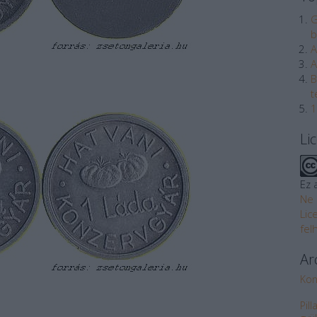
G
b
A
A
B
t
1
Li
Ez 
Ne 
Lic
fel
Ar
Kon
Pil