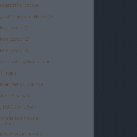
szovjet) fehér szobor
 volt, hogy van - Hatvan (I.)
ekete szobor (3.)
ekete szobor (2.)
ekete szobor (1.)
y királyok egy kisvárosban
1. május 1.
atvani jéghoki bölcsője
öltészet napján
: 1849. április 5-én
bb adalék a hatvani
özethez
utolsó hatvani honvéd