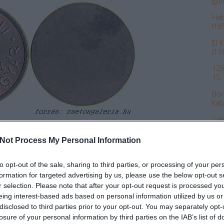
gyü
Hat
(18
El 
(19
129
15.
Bön
kat
Gal
bom
lunk, amelynek alapját a
Tóth József
és
Dr. Zombori Lajos
Keressük
Not Process My Personal Information
 jelenti.
Az Érem
szakfolyóirat 1990/1. számában közölt egyértelmű
Nem
Hát
to opt-out of the sale, sharing to third parties, or processing of your per
a k
formation for targeted advertising by us, please use the below opt-out s
r selection. Please note that after your opt-out request is processed y
A Z
yöleg adminisztrációjának csökkentése céljából bárcákat vezetett be,
eing interest-based ads based on personal information utilized by us or
meltetési szerződésnél
a szállítóládák forgalmat egyszerűsítse. A
disclosed to third parties prior to your opt-out. You may separately opt-
Az 
amint a jelenlegi visszaemlékezések alapján alumíniumból, vasból es
losure of your personal information by third parties on the IAB’s list of