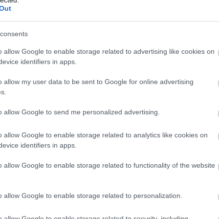
alat
Out
A r
ormátus gyülekezet múltjából
consents
A f
o allow Google to enable storage related to advertising like cookies on
A f
evice identifiers in apps.
ek ezúttal a
Tiszántúli Református Egyházkerület Nagykönyvtárá
ból
A r
o allow my user data to be sent to Google for online advertising
özléshez való hozzájárulását.)
s.
Hog
en római katolikus vallású volt, az 1870-es évektől felgyorsuló
(V.)
to allow Google to send me personalized advertising.
esztény, illetve izraelita személy költözött a kapitalizmus expressz-
Hog
 hatvani reformátusok az evangélikus hívekkel közösen alapították
(IV.)
ns Egyház
néven 1892-ben. A napjainkban is funkcionáló református
o allow Google to enable storage related to analytics like cookies on
 év során az alábbi házban tartották összejöveteleiket (maga a fénykép
A m
evice identifiers in apps.
der
 utca-házszámot, annyit azonban
tudunk
, hogy az első istentiszteletet
o allow Google to enable storage related to functionality of the website
A h
ták meg. Feltételezhetjük tehát, hogy a fényképen ez a ház szerepel.
A H
o allow Google to enable storage related to personalization.
ter
Hog
o allow Google to enable storage related to security, including