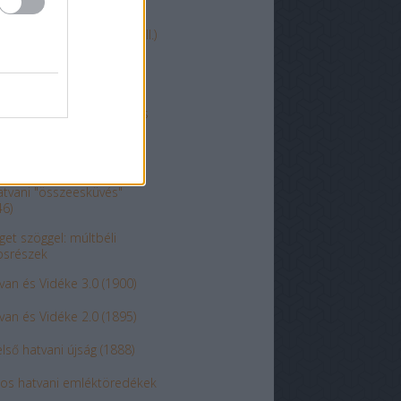
 volt, hogy van - Hatvan (II.)
y volt, hogy van - Hatvan
entenárium: 1948. március
öt egykori kerület
atvani "összeesküvés"
46)
get szöggel: múltbéli
osrészek
van és Vidéke 3.0 (1900)
van és Vidéke 2.0 (1895)
első hatvani újság (1888)
-os hatvani emléktöredékek