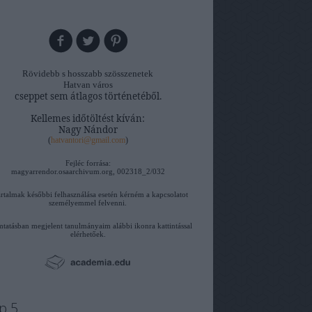
Rövidebb s hosszabb szösszenetek
Hatvan város
cseppet sem átlagos történetéből.
Kellemes időtöltést kíván:
Nagy Nándor
(
hatvantori@gmail.com
)
Fejléc forrása:
magyarrendor.osaarchivum.org, 002318_2/032
artalmak későbbi felhasználása esetén kérném a kapcsolatot
személyemmel felvenni.
tatásban megjelent tanulmányaim alábbi ikonra kattintással
elérhetőek.
p 5