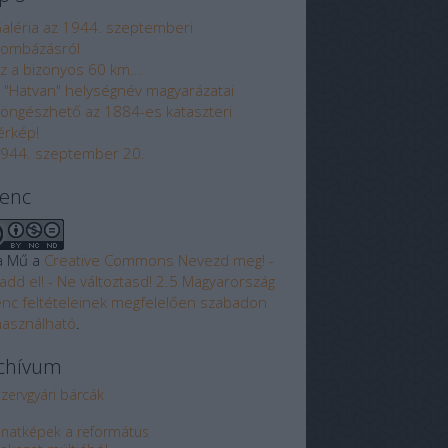
aléria az 1944. szeptemberi
ombázásról
z a bizonyos 60 km...
 "Hatvan" helységnév magyarázatai
öngészhető az 1884-es kataszteri
érkép!
944. szeptember 20.
cenc
a Mű a
Creative Commons Nevezd meg! -
add el! - Ne változtasd! 2.5 Magyarország
enc feltételeinek megfelelően szabadon
használható
.
chívum
zervgyári bárcák
lanatképek a református