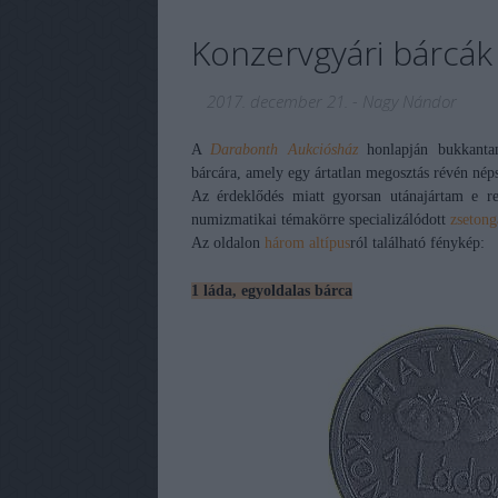
Konzervgyári bárcák
2017. december 21.
-
Nagy Nándor
A
Darabonth Aukciósház
honlapján bukkantam
bárcára, amely egy ártatlan megosztás révén néps
Az érdeklődés miatt gyorsan utánajártam e re
numizmatikai témakörre specializálódott
zsetong
Az oldalon
három altípus
ról található fénykép:
1 láda, egyoldalas bárca