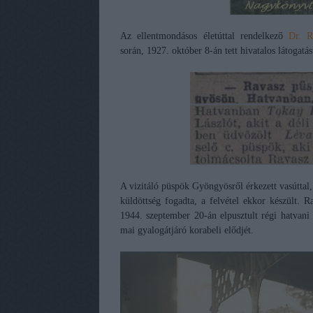
Az ellentmondásos életúttal rendelkező
Dr. R
során, 1927. október 8-án tett hivatalos látogat
A vizitáló püspök Gyöngyösről érkezett vasúttal
küldöttség fogadta, a felvétel ekkor készült. 
1944. szeptember 20-án elpusztult régi hatvani á
mai gyalogátjáró korabeli elődjét.