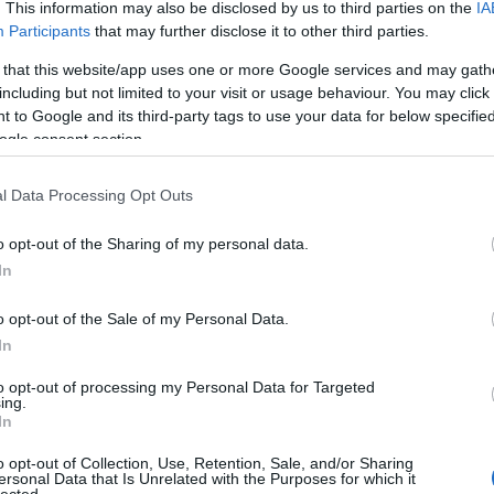
A h
, 5, 10, 50 es 100 láda értékjelzéssel voltak ellátva. [Hegedűs László
. This information may also be disclosed by us to third parties on the
IA
Participants
that may further disclose it to other third parties.
Az I
kettő alaptípus meglétét igazolja. (…)
eml
 that this website/app uses one or more Google services and may gath
etében nagyon valószínű, hogy 10, 50 és 100 Láda jelzésű bárcák is
including but not limited to your visit or usage behaviour. You may click 
eg, egyetlen darabot sem ismerünk.
A l
 to Google and its third-party tags to use your data for below specifi
műt
ogle consent section.
100
felü
l Data Processing Opt Outs
rülne egy 10/50/100-as konzervgyári bárca, kérem, egy fényképet
Len
pál
o opt-out of the Sharing of my personal data.
Szo
In
par
o opt-out of the Sale of my Personal Data.
A k
In
Az 
to opt-out of processing my Personal Data for Targeted
ing.
A h
In
Szólj hozzá!
A h
o opt-out of Collection, Use, Retention, Sale, and/or Sharing
ezüstdénár
Hatvany-család
ersonal Data that Is Unrelated with the Purposes for which it
Ezü
lected.