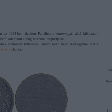
 az 1934-ben alapított Paradicsom-konzervgyár által kibocsátott
zerű kört futott a blog facebook-csoportjában.
mek érem-lelet hátterének, amely során nagy segítségemre volt a
aleria.hu
honlap.
A t
Nyom
To