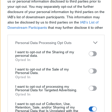
us or personal information disclosed to third parties prior to
your opt-out. You may separately opt-out of the further
disclosure of your personal information by third parties on the
IAB’s list of downstream participants. This information may
also be disclosed by us to third parties on the
IAB’s List of
Downstream Participants
that may further disclose it to other
third parties.
Please note that this website/app uses one or more Google
Personal Data Processing Opt Outs
100 éves az újhatvani vasúti
services and may gather and store information including but
felüljáró
not limited to your visit or usage behaviour. You may click to
I want to opt-out of the Sharing of my
personal data.
grant or deny consent to Google and its third-party tags to
Opted In
Nagy Nándor
•
2014. július 21.
2
use your data for below specified purposes in below Google
consent section.
I want to opt-out of the Sale of my
Personal Data.
Opted In
Amikor múlt év őszén a 2014-es kötelező blog-
témákról filozofáltam, azonnal éremszerző helyre
I want to opt-out of processing my
Personal Data for Targeted Advertising.
került az újhatvani vasúti felüljáró, ...
Opted In
I want to opt-out of Collection, Use,
Retention, Sale, and/or Sharing of my
Personal Data that Is Unrelated with the