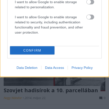
I want to allow Google to enable storage
története kapcsán említettük, hogy az eredeti ...
related to personalization.
I want to allow Google to enable storage
related to security, including authentication
functionality and fraud prevention, and other
user protection.
CONFIRM
Data Deletion
Data Access
Privacy Policy
Szovjet hadisírok a 10. parcellában
Nagy Nándor
•
2014. május 22.
0