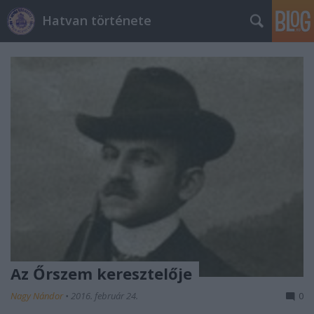
Hatvan története
Az Őrszem keresztelője
Nagy Nándor
•
2016. február 24.
0