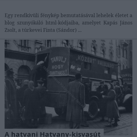
Egy rendkívüli fénykép bemutatásával lehelek életet a
blog szunyókáló html-kódjaiba, amelyet Kapás János
Zsolt, a túrkevei Finta (Sándor) ...
A hatvani Hatvany-kisvasút