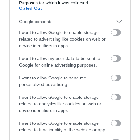
Purposes for which it was collected.
Opted Out
Google consents
I want to allow Google to enable storage
related to advertising like cookies on web or
device identifiers in apps.
I want to allow my user data to be sent to
Google for online advertising purposes.
I want to allow Google to send me
Lencsevégen az ideiglenes
personalized advertising.
pályaudvar
I want to allow Google to enable storage
related to analytics like cookies on web or
Nagy Nándor
•
2014. június 09.
0
device identifiers in apps.
I want to allow Google to enable storage
Igazi csemege kerül az asztalra a szaharai hosszú
related to functionality of the website or app.
hétvége utolsó napján: a hatvani vasútállomás