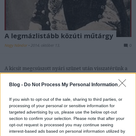
A legmázlistább közúti műtárgy
Nagy Nándor
•
2014. október 13.
0
A kicsit megcsúszott nyári szünet után visszatérünk a
legutóbbi bejegyzésünkben
szereplő
újhatvani vasúti
felüljáró
hoz, amelytől ...
Blog -
Do Not Process My Personal Information
If you wish to opt-out of the sale, sharing to third parties, or
processing of your personal or sensitive information for
targeted advertising by us, please use the below opt-out
section to confirm your selection. Please note that after your
opt-out request is processed you may continue seeing
interest-based ads based on personal information utilized by