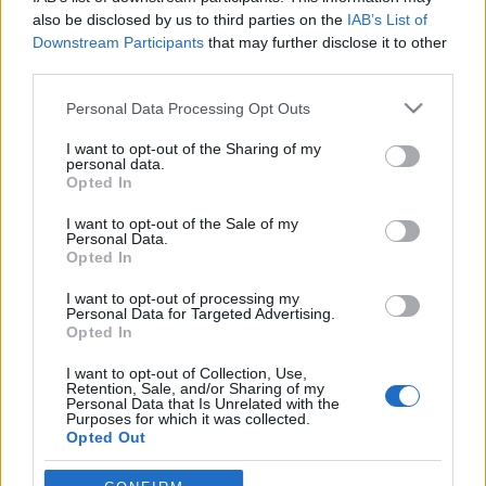
Halihó! Egy héttel ezelőtt ígértem meg az 1893. évi
also be disclosed by us to third parties on the
IAB’s List of
március 15-i ünnepségről szóló beszámolót,
Downstream Participants
that may further disclose it to other
azonban közben elszállt a jobb időket megért
third parties.
laptopom és még mindig csak lábadozik. Az ígéret
szép szó, és miért várnánk még egy évet, ha már
Please note that this website/app uses one or more Google
Personal Data Processing Opt Outs
egyszer rendelkezésre áll a szöveg. Miről is volna
services and may gather and store information including but
szó…
not limited to your visit or usage behaviour. You may click to
I want to opt-out of the Sharing of my
personal data.
grant or deny consent to Google and its third-party tags to
Opted In
use your data for below specified purposes in below Google
Március 15-e ünnepe a régmúlt idők
consent section.
I want to opt-out of the Sale of my
folyamán
Personal Data.
Opted In
Nagy Nándor
•
2010. március 15.
0
I want to opt-out of processing my
Personal Data for Targeted Advertising.
Ha már éppen március 15-én indulunk, úgy
Opted In
gondolom, illik és érdemes e jeles nemzeti
I want to opt-out of Collection, Use,
ünnepünkhöz kapcsolódó bejegyzéssel kezdeni.
Retention, Sale, and/or Sharing of my
Sajnos az idén is szomorúan tapasztalhattuk, hogy
Personal Data that Is Unrelated with the
Purposes for which it was collected.
például a fővárosi rendezvények során háttérbe
Opted Out
szorult a forradalom és a 162 évvel ezelőtt történtek
emléke, és az…
Google consents