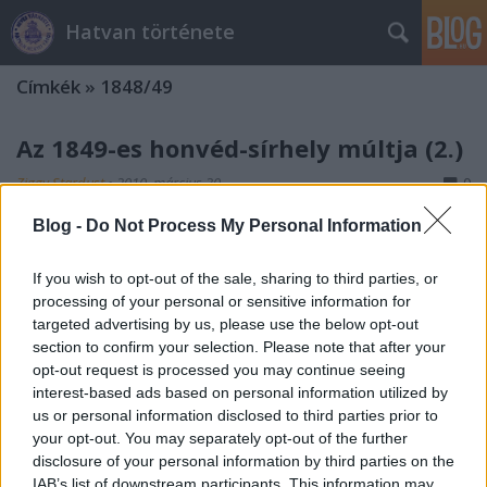
Hatvan története
Címkék
»
1848/49
Az 1849-es honvéd-sírhely múltja (2.)
Ziggy Stardust
•
2010. március 30.
0
Blog -
Do Not Process My Personal Information
Breaking hírrel indítok: tegnap délután kaptam
értesítést a Városházáról, miszerint a földradaros-
If you wish to opt-out of the sale, sharing to third parties, or
vizsgálatra nem április első felében, hanem
processing of your personal or sensitive information for
korábban, egész pontosan holnap (III. 31., szerda)
targeted advertising by us, please use the below opt-out
kerül sor. A vizsgálatra meghívást kapott a sírhelyet
section to confirm your selection. Please note that after your
az elmúlt években gondozó…
opt-out request is processed you may continue seeing
interest-based ads based on personal information utilized by
1893. március 15.
us or personal information disclosed to third parties prior to
Nagy Nándor
•
2010. március 22.
0
your opt-out. You may separately opt-out of the further
disclosure of your personal information by third parties on the
IAB’s list of downstream participants. This information may