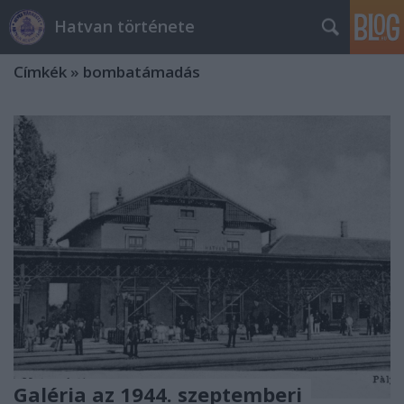
Hatvan története
Címkék
»
bombatámadás
Galéria az 1944. szeptemberi