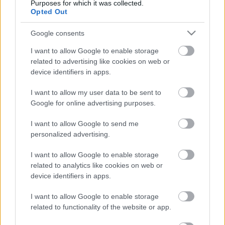
Purposes for which it was collected.
Opted Out
Google consents
I want to allow Google to enable storage
related to advertising like cookies on web or
device identifiers in apps.
I want to allow my user data to be sent to
Google for online advertising purposes.
25 éve hunyt el Pálhidy Mihály
I want to allow Google to send me
personalized advertising.
Nagy Nándor
•
2011. szeptember 17.
2
I want to allow Google to enable storage
related to analytics like cookies on web or
Idén emlékezünk meg Hatvan XX. századi
device identifiers in apps.
történetének egyik legjelentősebb személyiségének,
Pálhidy Mihály (1899-1986) halálának 25.
I want to allow Google to enable storage
évfordulójáról, amelynek kapcsán a nevét viselő
related to functionality of the website or app.
egyesület kisebb ünnepséget tart szeptember 18-án,
a hatvani vasútállomáson. Régóta tervezem már egy