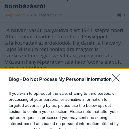
bombázásról
Nagy Nándor
•
2016. szeptember 21.
0
A hatvani vasúti pályaudvart ért 1944. szeptemberi
20-i bombatámadásról már több fényképpel
találkozhattak az érdeklődők. Hajdanán, a Hatvany
Lajos Múzeum régi honlapjára magam is
szerkesztettem egy összeállítást, amely jórészt a
Múzeum Fényképtárában található fotókra alapult.
A galéria később a…
Blog -
Do Not Process My Personal Information
If you wish to opt-out of the sale, sharing to third parties, or
processing of your personal or sensitive information for
targeted advertising by us, please use the below opt-out
section to confirm your selection. Please note that after your
opt-out request is processed you may continue seeing
interest-based ads based on personal information utilized by