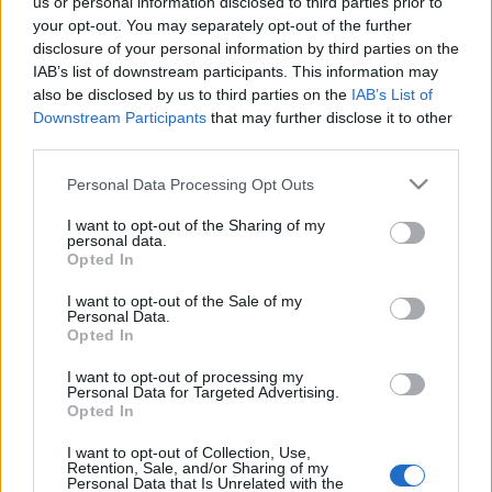
us or personal information disclosed to third parties prior to
your opt-out. You may separately opt-out of the further
disclosure of your personal information by third parties on the
IAB’s list of downstream participants. This information may
also be disclosed by us to third parties on the
IAB’s List of
Downstream Participants
that may further disclose it to other
Az elfeledett tömegsír
third parties.
Nagy Nándor
•
2011. szeptember 30.
0
Please note that this website/app uses one or more Google
Personal Data Processing Opt Outs
services and may gather and store information including but
not limited to your visit or usage behaviour. You may click to
I want to opt-out of the Sharing of my
A hatvani vasútállomást és Újhatvan keleti felét ért
personal data.
grant or deny consent to Google and its third-party tags to
1944. szeptember 20-i bombatámadással
Opted In
use your data for below specified purposes in below Google
foglalkozó tanulmányok, újságcikkek,
consent section.
I want to opt-out of the Sale of my
megemlékezések többsége említést tesz az óhatvani
Personal Data.
köztemetőben létrehozott jelentős kiterjedésű
Opted In
tömegsírról, amelybe három nappal a tragédia
után, 1944. szeptember 23-án…
I want to opt-out of processing my
Personal Data for Targeted Advertising.
Opted In
I want to opt-out of Collection, Use,
Retention, Sale, and/or Sharing of my
Personal Data that Is Unrelated with the