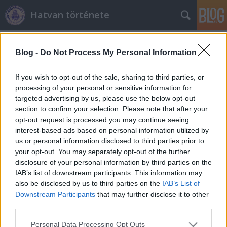
Hatvan története
Címkék
»
révász_józsef
Blog -
Do Not Process My Personal Information
Az 1920. évi hatvani rendőrnap
If you wish to opt-out of the sale, sharing to third parties, or
Ziggy Stardust
•
2010. szeptember 04.
0
processing of your personal or sensitive information for
targeted advertising by us, please use the below opt-out
section to confirm your selection. Please note that after your
Szolgálati közleményként ismét egy kis sajtó-
opt-out request is processed you may continue seeing
reakció: augusztus során két, közel azonos tartalmú
interest-based ads based on personal information utilized by
cikk jelent meg (Heves Megyei Hírlap, Hatvani Hírek),
us or personal information disclosed to third parties prior to
amelyek személyemmel, illetve helytörténeti
your opt-out. You may separately opt-out of the further
kutatásaimmal foglalkoztak. Hobbi-
disclosure of your personal information by third parties on the
várostörténészként általában ódzkodom a…
IAB’s list of downstream participants. This information may
also be disclosed by us to third parties on the
IAB’s List of
Az 1849-es honvéd-sírhely múltja (4.)
Downstream Participants
that may further disclose it to other
Ziggy Stardust
•
2010. április 28.
0
third parties.
Please note that this website/app uses one or more Google
Personal Data Processing Opt Outs